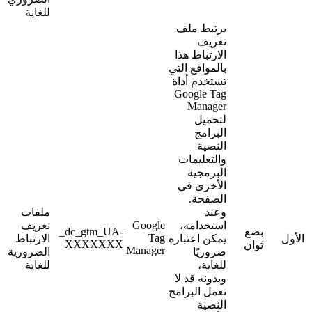
للغاية
يرتبط ملف
تعريف
الارتباط هذا
بالمواقع التي
تستخدم أداة
Google Tag
Manager
لتحميل
البرامج
النصية
والتعليمات
البرمجية
الأخرى في
الصفحة.
وعند
ملفات
استخدامه،
Google
تعريف
بضع
‎_dc_gtm_UA-
Tag
الأول
يمكن اعتباره
الارتباط
XXXXXXX
ثوان
Manager
ضروريًا
الضرورية
للغاية،
للغاية
وبدونه قد لا
تعمل البرامج
النصية