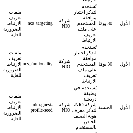
تُستخدم
لتذكر اختيار
ملفات
موافقة
تعريف
شركة
ncs_targeting
الأول
30 يومًا
المستخدم
الارتباط
NIO
على ملف
الضرورية
تعريف
للغاية
الارتباط
تُستخدم
لتذكر اختيار
ملفات
موافقة
تعريف
شركة
ncs_funtionality
الأول
30 يومًا
المستخدم
الارتباط
NIO
على ملف
الضرورية
تعريف
للغاية
الارتباط
يُستخدم في
وظيفة
ملفات
دردشة
تعريف
شركة NIO،
شركة
nim-guest-
الأول
الجلسة
الارتباط
profile-seed
NIO
لتذكر معرف
الضرورية
هوية الضيف
للغاية
الخاص
بالمستخدم