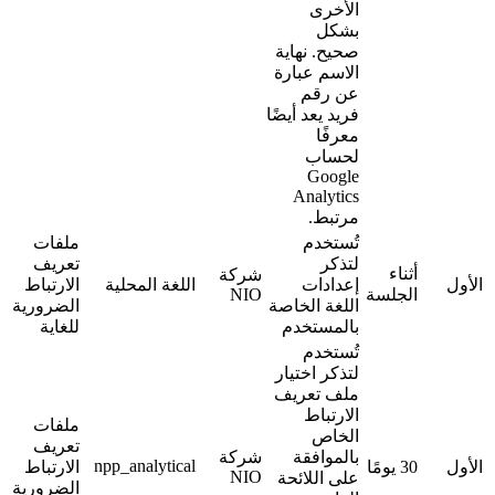
الأخرى
بشكل
صحيح. نهاية
الاسم عبارة
عن رقم
فريد يعد أيضًا
معرفًا
لحساب
Google
Analytics
مرتبط.
تُستخدم
ملفات
لتذكر
تعريف
أثناء
شركة
الأول
إعدادات
اللغة المحلية
الارتباط
الجلسة
NIO
اللغة الخاصة
الضرورية
بالمستخدم
للغاية
تُستخدم
لتذكر اختيار
ملف تعريف
الارتباط
ملفات
الخاص
تعريف
بالموافقة
شركة
npp_analytical
الأول
30 يومًا
الارتباط
NIO
على اللائحة
الضرورية