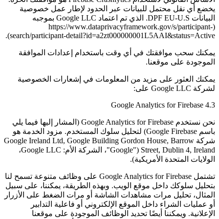
يخضع أي نقل محتمل للبيانات عبر الحدود لإطار عمل خصوصية
البيانات DPF EU-U.S. الذي تم اعتماد Google LLC بموجبه
(https://www.dataprivacyframework.gov/s/participant-
search/participant-detail?id=a2zt000000001L5AAI&status=Active).
يمكنك سحب موافقتك في أي وقت باستخدام إعدادات الموافقة
الموجودة على موقعنا.
يمكنك العثور على مزيد من المعلومات في إشعارات الخصوصية
لشركة Google LLC على:
4.3 Google Analytics for Firebase
نحن نستخدم Google Analytics for Firebase (المشار إليها فيما يلي
باسم Google Firebase) لتحليل سلوك المستخدم. مزود الخدمة هو
شركة Google Ireland Ltd, Google Building Gordon House, Barrow
Street, Dublin 4, Ireland ("Google"، الشركة الأم: Google LLC،
الولايات المتحدة الأمريكية).
تشتمل Google Analytics for Firebase على وظائف متنوعة تسمح لنا
بتحليل سلوكك داخل موقع الويب. وبهذه الطريقة، يمكننا، على سبيل
المثال، تحليل مرات مشاهدات الشاشة أو مرات الضغط على الأزرار
أو عمليات الشراء داخل الموقع الإلكتروني أو فاعلية التدابير
الإعلانية. ويمكننا أيضًا تحديد الوظائف الموجودة على موقعنا