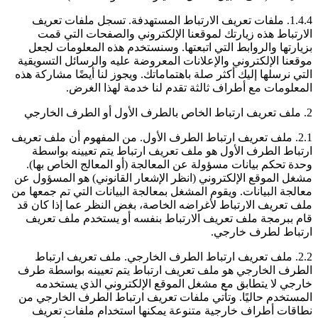
1.4.4. ملفات تعريف الارتباط المستهدفة. تسجل ملفات تعريف
الارتباط هذه زيارتك لموقعنا الإلكتروني والصفحات التي قمت
بزيارتها والروابط التي اتبعتها. وسنستخدم هذه المعلومات لجعل
موقعنا الإلكتروني والإعلانات المعروضة عليه والرسائل التسويقية
التي نرسلها إليك أكثر صلة باهتماماتك. ويجوز لنا أيضًا مشاركة هذه
المعلومات مع أطراف ثالثة تقدم لنا خدمة لهذا الغرض.
2. ملف تعريف ارتباط الخاص بالطرف الأول أو الطرف الخارجي
2.1.
ملف تعريف ارتباط الطرف الأول
. من المفهوم أن ملف تعريف
ارتباط الطرف الأول هو ملف تعريف ارتباط يتم تعيينه بواسطة
وحدة تحكم بيانات مسؤولة عن المعالجة (أو المعالج الخاص بها).
مشغل الموقع الإلكتروني (انظر الإشعار القانوني) هو المسؤول عن
معالجة البيانات. ويقوم المشغل بمعالجة البيانات التي تم جمعها من
ملف تعريف الارتباط لأغراضه الخاصة، بغض النظر عما إذا كان قد
قام ببرمجة ملف تعريف الارتباط بنفسه أو يستخدم ملف تعريف
ارتباط لطرف خارجي.
2.2.
ملف تعريف ارتباط الطرف الخارجي
. ملف تعريف ارتباط
الطرف الخارجي هو ملف تعريف ارتباط يتم تعيينه بواسطة طرف
خارجي لا يتطابق مع مشغل الموقع الإلكتروني الذي يستخدمه
المستخدم حاليًا. وتأتي ملفات تعريف ارتباط الطرف الخارجي من
نطاقات أطراف خارجية متنوعة يمكنها استخدام ملفات تعريف