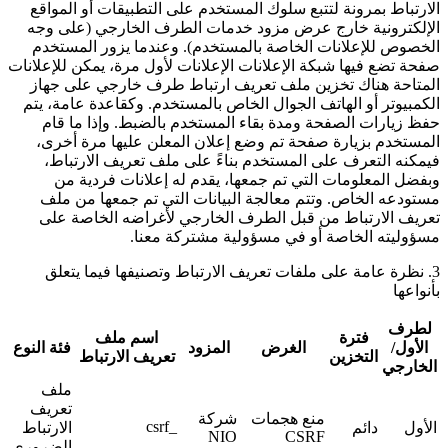
الارتباط بمرونة لتتبع سلوك المستخدم على التطبيقات أو المواقع
الإلكترونية خارج عرض مزود خدمات الطرف الخارجي (على وجه
الخصوص للإعلانات الخاصة بالمستخدم). وعندما يزور المستخدم
صفحة تضع فيها شبكة الإعلانات الإعلانات لأول مرة، يمكن للإعلانات
المتاحة هناك تخزين ملف تعريف ارتباط طرف خارجي على جهاز
الكمبيوتر أو الهاتف الجوال الخاص بالمستخدم. وكقاعدة عامة، يتم
حفظ زيارات الصفحة ومدة بقاء المستخدم بالضبط. وإذا ما قام
المستخدم بزيارة صفحة تم وضع إعلان المعلن عليها مرة أخرى،
فيمكنه التعرف على المستخدم بناءً على ملف تعريف الارتباط،
وبفضل المعلومات التي تم جمعها، يقدم له إعلانات فردية من
مستودعه الخاص. وتتم معالجة البيانات التي تم جمعها من ملف
تعريف الارتباط من قبل الطرف الخارجي لأغراضه الخاصة على
مسؤوليته الخاصة أو في مسؤولية مشتركة معنا.
3. نظرة عامة على ملفات تعريف الارتباط وتصنيفها فيما يتعلق
بأنواعها
لطرف
فترة
اسم ملف
الأول/
الغرض
المزود
فئة النوع
التخزين
تعريف الارتباط
الخارجي
ملف
تعريف
منع هجمات
شركة
_csrf
الأول
دائم
الارتباط
NIO
CSRF
الضروري