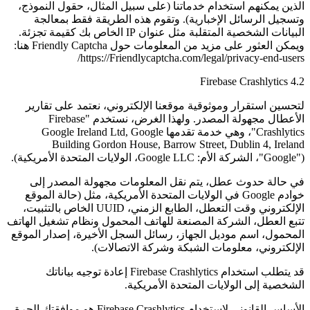
الذين يمكنهم استخدام خدماتنا (على سبيل المثال، حقول النموذج،
وتسجيل الرسائل الإخبارية). وتقوم هذه الطريقة فقط بمعالجة
البيانات الشخصية المتقلبة مثل عنوان IP الخاص بك كقيمة تجزئة.
ويمكن العثور على مزيد من المعلومات حول Friendly Captcha هنا:
https://Friendlycaptcha.com/legal/privacy-end-users/
4.2 Firebase Crashlytics
لتحسين استقرار وموثوقية موقعنا الإلكتروني، نعتمد على تقارير
الأعطال مجهولة المصدر. ولهذا الغرض، نستخدم "Firebase
Crashlytics"، وهي خدمة تقدمها Google Ireland Ltd, Google
Building Gordon House, Barrow Street, Dublin 4, Ireland
("Google"، الشركة الأم: Google LLC، الولايات المتحدة الأمريكية).
في حالة حدوث عطل، يتم نقل المعلومات مجهولة المصدر إلى
خوادم Google في الولايات المتحدة الأمريكية، مثل (حالة الموقع
الإلكتروني وقت التعطل، الطابع الزمني، UUID الخاص بالتثبيت،
تتبع العطل، الشركة المصنعة للهاتف المحمول ونظام تشغيل الهاتف
المحمول، اسم موديل الجهاز، رسائل السجل الأخيرة، إصدار الموقع
الإلكتروني، معلومات الشبكة وشركة الاتصالات).
قد يتطلب استخدام Firebase Crashlytics إعادة توجيه بياناتك
الشخصية إلى الولايات المتحدة الأمريكية.
الأساس القانوني لاستخدام Firebase Crashlytics هو موافقتك الحرة.