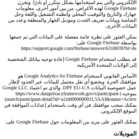
الإلكتروني والتي يتم استخدامها بشكل متكرر أو نادرًا. وتخزن
Google Firebase لهذه الأغراض، من بين أمور أخرى، معلومات
جهازك والتاريخ والتوقيت المحلي وأنظمة التشغيل واللغة وحل
الشاشة وبيانات تعريف الحدث وموديل الجهاز والمنطقة وعدد من
البيانات الأخرى.
يمكن العثور على نظرة عامة مفصلة على البيانات التي تم جمعها
بواسطة Google Firebase على:
https://support.google.com/firebase/answer/6318039?hl=de
قد يتطلب استخدام Google Firebase إعادة توجيه بياناتك الشخصية
إلى الولايات المتحدة الأمريكية.
الأساس القانوني لاستخدام Google Analytics for Firebase هو
موافقتك الحرة. ويخضع أي نقل محتمل للبيانات عبر الحدود لإطار
عمل خصوصية البيانات DPF EU-U.S. والذي تم اعتماد Google LLC
بموجبه (https://www.dataprivacyframework.gov/s/participant-
search/participant-detail?id=a2zt000000001L5AAI&status=Active)
يمكنك سحب موافقتك في أي وقت باستخدام إعدادات الموافقة في
الموقع الإلكتروني.
يمكنك العثور على مزيد من المعلومات حول Google Firebase على:
الموديلات