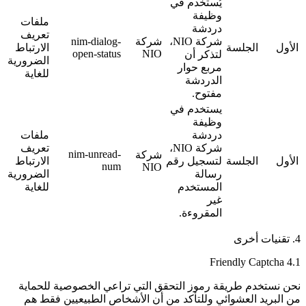
يُستخدم في
وظيفة
ملفات
دردشة
تعريف
شركة NIO،
شركة
nim-dialog-
الأول
الجلسة
الارتباط
open-status
NIO
لتذكر أن
الضرورية
مربع حوار
للغاية
الدردشة
مفتوح.
يستخدم في
وظيفة
دردشة
ملفات
شركة NIO،
تعريف
nim-unread-
شركة
الأول
الجلسة
لتسجيل رقم
الارتباط
num
NIO
رسالة
الضرورية
المستخدم
للغاية
غير
المقروءة.
4. تقنيات أخرى
4.1 Friendly Captcha
نحن نستخدم طريقة رموز التحقق التي تراعي الخصوصية للحماية
من البريد العشوائي وللتأكد من أن الأشخاص الطبيعيين فقط هم